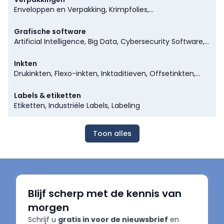
Coderingen, Digitale Druk, Digitale Rotatiepersen,
Enveloppen en Verpakking, Krimpfolies,
Digitale Vellenpersen, Flexo Vellenpersen,
Verpakkingstechnieken, Transport Verpakkingen,
Drukchemicaliën, Drukker Bindmiddelen, Grafisch
Verpakking & Label, Verpakkingen, Chocolade
Grafische software
Nieuws, Grafische Opleidingen, Inktbakken, Inktrollers,
Verpakkingen, Kunststofverpakkingen, Metalen
Artificial Intelligence, Big Data, Cybersecurity Software,
Offset Rotatiepersen, Offset Vellenpersen, Uv
Verpakkingen, Papier & Kartonverpakkingen,
Dtp Software, Erp Software, Grafische Consultancy,
Druktechnologie
Vacuümverpakkingen
Grafische Software, Grafische Workflow Software,
Inkten
Kleurbeheersoftware, Rip Software, Ontwerp Software
Drukinkten, Flexo-inkten, Inktaditieven, Offsetinkten,
Print Toners, Uv-inkten, Uv-inktjet Inkten
Labels & etiketten
Etiketten, Industriële Labels, Labeling
Toon alles
Blijf scherp met de kennis van
morgen
Schrijf u
gratis in voor de nieuwsbrief
en