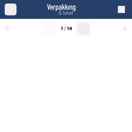
1
14
/