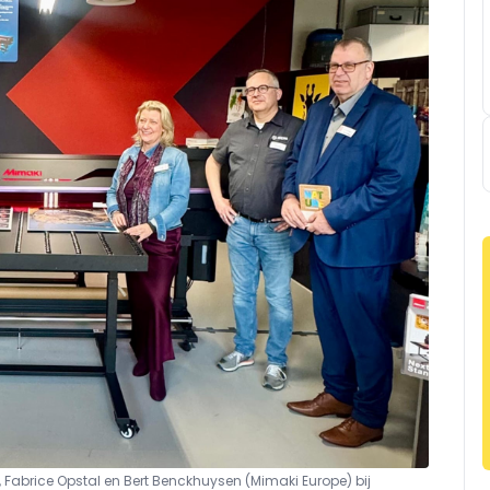
nis, Fabrice Opstal en Bert Benckhuysen (Mimaki Europe) bij