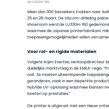
de UJ330H-160
Meer dan 300 bezoekers trokken naar Aal
25 en 26 maart. De Viscom-afdeling pakte
showroom werd de UJ330H-160 gedemonstre
waarmee de Japanse printerfabrikant mikt
toepassingsmogelijkheden willen verruimen
Voor rol- en rigide materialen
Volgens Arjen Evertse, verkoopdirecteur bi
duidelijke marktvraag in de EMEA-regio. “P
ooit. Ze moeten uiteenlopende toepassingen
garanderen, vaak in een beperkte product
hybride UV-oplossing waarmee klanten me
boeten op prestaties.”
De printer is uitgerust met een nieuw on