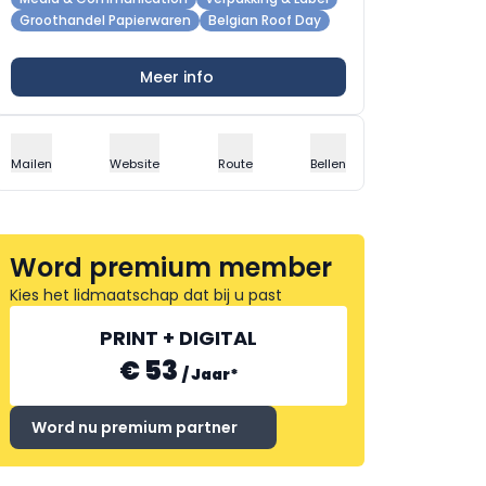
Groothandel Papierwaren
Belgian Roof Day
Meer info
Mailen
Website
Route
Bellen
Word premium member
Kies het lidmaatschap dat bij u past
PRINT + DIGITAL
€ 53
/
Jaar
*
Word nu premium partner