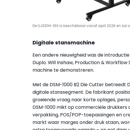
De UJ330H-160 is beschikbaar vanaf april 2026 en zal on
Digitale stansmachine
Een andere nieuwigheid was de introducti
Duplo. Will Inshaw, Production & Workflo
machine te demonstreren.
Met de DSM-1000 B2 Die Cutter betreedt D
digitale stanssegment. De fabrikant posit
groeiende vraag naar korte oplages, person
DSM-1000 mikt op commerciële drukkers die
verpakking, POS/POP-toepassingen en creat
markt waar marges onder druk staan, wor
extra toegevoegde waarde – en net daar wi