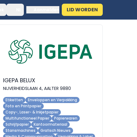
LID WORDEN
ek
NL
Aanmelden
IGEPA BELUX
NIJVERHEIDSLAAN 4, AALTER 9880
Etiketten
Enveloppen en Verpakking
Foto en Printpapier
Copy-, Laser- & Inkjetpapier
Multifunctioneel Papier
Papierwaren
Schrijfpapier
Kantoormateriaal
Stansmachines
Grafisch Nieuws
Media & Communication
Verpakking & Label