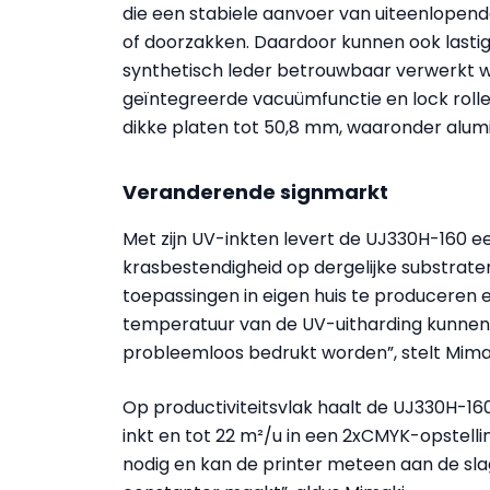
die een stabiele aanvoer van uiteenlopen
of doorzakken. Daardoor kunnen ook lastige
synthetisch leder betrouwbaar verwerkt w
geïntegreerde vacuümfunctie en lock roller
dikke platen tot 50,8 mm, waaronder alu
Veranderende signmarkt
Met zijn UV-inkten levert de UJ330H-160 e
krasbestendigheid op dergelijke substrate
toepassingen in eigen huis te produceren e
temperatuur van de UV-uitharding kunne
probleemloos bedrukt worden”, stelt Mima
Op productiviteitsvlak haalt de UJ330H-160
inkt en tot 22 m²/u in een 2xCMYK-opstelli
nodig en kan de printer meteen aan de slag