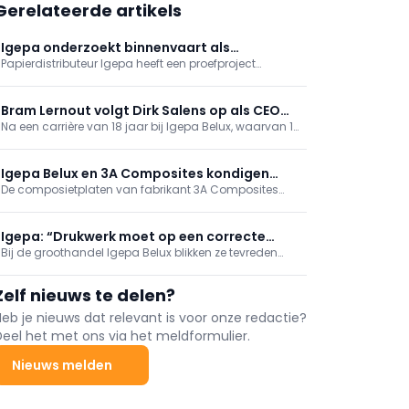
Gerelateerde artikels
Igepa onderzoekt binnenvaart als
Papierdistributeur Igepa heeft een proefproject
alternatief voor papiertransport
opgezet waarbij papier vanuit Portugal via een
combinatie van shortseavervoer en binnenvaart
naar Aalter wordt gebracht.
Bram Lernout volgt Dirk Salens op als CEO
Na een carrière van 18 jaar bij Igepa Belux, waarvan 12
Igepa Belux
jaar als CEO, wordt Dirk Salens op 1 januari 2026
opgevolgd door Bram Lernout.
Igepa Belux en 3A Composites kondigen
De composietplaten van fabrikant 3A Composites
strategisch partnership aan
worden vanaf mei in België verdeeld door Igepa
Belux. Beide spelers benadrukken hun inspanningen
op het vlak van duurzaamheid met aandacht voor
Igepa: “Drukwerk moet op een correcte
recycleerbare producten.
Bij de groothandel Igepa Belux blikken ze tevreden
manier gepositioneerd worden”
terug op het jaar 2024. Dankzij de sterk
gediversifieerde activiteiten kon er in de meeste
Zelf nieuws te delen?
markten groei opgetekend worden, al had de
verpakkingsmarkt het moeilijk. De prioriteit voor de
Heb je nieuws dat relevant is voor onze redactie?
komende jaren is volgens Dirk Salens, behoud van de
Deel het met ons via het meldformulier.
mature markten, meer diversificatie en extra
dienstverlening. “Meer diversificatie: niet door nieuwe
Nieuws melden
markten op te zoeken maar door de bestaande
groeimarkten te rentabiliseren”.