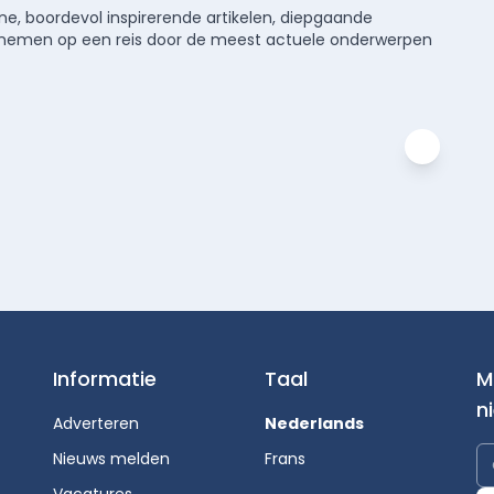
e, boordevol inspirerende artikelen, diepgaande
meenemen op een reis door de meest actuele onderwerpen
Informatie
Taal
M
n
Adverteren
Nederlands
Nieuws melden
Frans
Vacatures