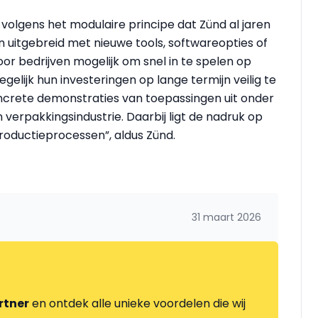
volgens het modulaire principe dat Zünd al jaren
 uitgebreid met nieuwe tools, softwareopties of
r bedrijven mogelijk om snel in te spelen op
ijk hun investeringen op lange termijn veilig te
oncrete demonstraties van toepassingen uit onder
verpakkingsindustrie. Daarbij ligt de nadruk op
productieprocessen”, aldus Zünd.
31 maart 2026
rtner
en ontdek alle unieke voordelen die wij