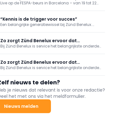
Live op de FESPA-beurs in Barcelona – van 19 tot 22
Barcelona
mei – demonstreert Zünd zijn innovaties binnen de
snijtechnologie. Vertegenwoordigers van Zünd
Benelux zijn daar aanwezig om u bij te praten.
“Kennis is de trigger voor succes”
Een belangrijke generatiewissel bij Zünd Benelux.
Sinds begin dit jaar is Arthur van Alphen de nieuwe
topman van de service- en distributieorganisatie.
Zijn schoonouders Monique en Stephan Jacobs
Zo zorgt Zünd Benelux ervoor dat
blijven actief betrokken bij het bedrijf dat ze jarenlang
Bij Zünd Benelux is service het belangrijkste onderdeel
productiebedrijven elke dag weer optimaal
leidden. Van Alphen zet in op continuïteit.
van de organisatie. Alles is erop ingericht om klanten
kunnen blijven produceren
in de Benelux zo snel, efficiënt en deskundig mogelijk
te ondersteunen.
Zo zorgt Zünd Benelux ervoor dat
Bij Zünd Benelux is service het belangrijkste onderdeel
productiebedrijven elke dag weer optimaal
van de organisatie. Alles is erop ingericht om klanten
kunnen blijven produceren
in de Benelux zo snel, efficiënt en deskundig mogelijk
Zelf nieuws te delen?
te ondersteunen.
Heb je nieuws dat relevant is voor onze redactie?
Deel het met ons via het meldformulier.
Nieuws melden