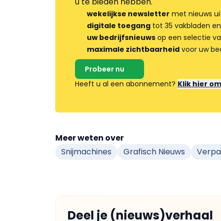
u te bieden hebben.
wekelijkse newsletter
met nieuws ui
digitale toegang
tot 35 vakbladen en
uw bedrijfsnieuws
op een selectie v
maximale zichtbaarheid
voor uw bed
Probeer nu
Heeft u al een abonnement?
Klik hier o
Meer weten over
Snijmachines
Grafisch Nieuws
Verpa
Deel je (nieuws)verhaal