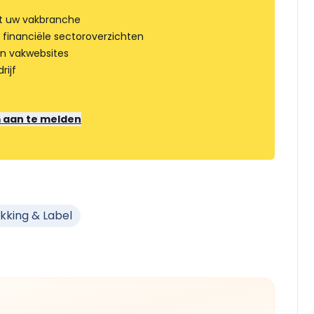
t uw vakbranche
 financiële sectoroverzichten
an vakwebsites
rijf
m aan te melden
kking & Label