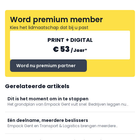
Word premium member
Kies het lidmaatschap dat bij u past
PRINT + DIGITAL
€ 53
/
Jaar
*
Word nu premium partner
Gerelateerde artikels
Dit is het moment om in te stappen
Het grondplan van Empack Gent vult snel. Bedrijven leggen nu
hun deelname vast om hun positie te verzekeren. Profiteer nog tot
1 juni van het early bird tarief en de beste locaties.
Eén deelname, meerdere beslissers
Empack Gent en Transport & Logistics brengen meerdere
schakels samen op één beursvloer. Bereik met één deelname een
breder en relevanter publiek dan op een klassieke nichebeurs.