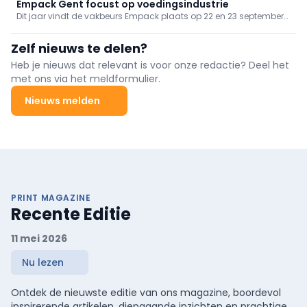
Empack Gent focust op voedingsindustrie
Dit jaar vindt de vakbeurs Empack plaats op 22 en 23 september
in Flanders Expo te Gent. De verpakkingsbeurs loopt samen met
Transport & Logistics. De organisator mikt voor deze editie op 220
Zelf nieuws te delen?
exposanten en 6.000 bezoekers.
Heb je nieuws dat relevant is voor onze redactie? Deel het
met ons via het meldformulier.
Nieuws melden
PRINT MAGAZINE
Recente Editie
11 mei 2026
Nu lezen
Ontdek de nieuwste editie van ons magazine, boordevol
inspirerende artikelen, diepgaande inzichten en prachtige