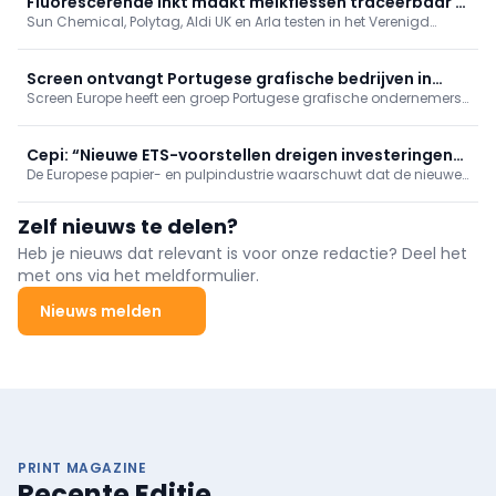
Fluorescerende inkt maakt melkflessen traceerbaar in
Sun Chemical, Polytag, Aldi UK en Arla testen in het Verenigd
recyclageproces
Koninkrijk een technologie waarmee melkverpakkingen tijdens het
recyclageproces digitaal kunnen worden gevolgd.
Screen ontvangt Portugese grafische bedrijven in
Screen Europe heeft een groep Portugese grafische ondernemers
Aalsmeer
ontvangen in het Inkjet Innovation Center in het Nederlandse
Aalsmeer.
Cepi: “Nieuwe ETS-voorstellen dreigen investeringen
De Europese papier- en pulpindustrie waarschuwt dat de nieuwe
af te remmen”
voorstellen voor het Europese emissiehandelssysteem (ETS) de
investeringen in de verdere verduurzaming van de sector ernstig
Zelf nieuws te delen?
kunnen ondermijnen.
Heb je nieuws dat relevant is voor onze redactie? Deel het
met ons via het meldformulier.
Nieuws melden
PRINT MAGAZINE
Recente Editie