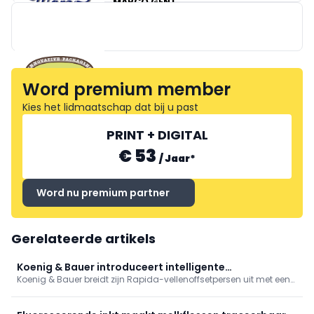
MARCO GENT
ROULARTA PRINTING NV
SICO
Word premium member
Kies het lidmaatschap dat bij u past
PRINT + DIGITAL
€ 53
/
Jaar
*
Word nu premium partner
Gerelateerde artikels
Koenig & Bauer introduceert intelligente
Koenig & Bauer breidt zijn Rapida-vellenoffsetpersen uit met een
assistentiesystemen voor Rapida-persen
pakket automatiserings- en communicatiesystemen.