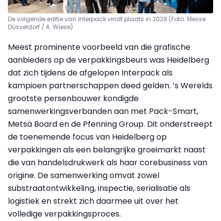
De volgende editie van Interpack vindt plaats in 2029 (Foto: Messe
Düsseldorf / A. Wiese)
Meest prominente voorbeeld van die grafische
aanbieders op de verpakkingsbeurs was Heidelberg
dat zich tijdens de afgelopen Interpack als
kampioen partnerschappen deed gelden. ’s Werelds
grootste persenbouwer kondigde
samenwerkingsverbanden aan met Pack-Smart,
Metsä Board en de Pfenning Group. Dit onderstreept
de toenemende focus van Heidelberg op
verpakkingen als een belangrijke groeimarkt naast
die van handelsdrukwerk als haar corebusiness van
origine. De samenwerking omvat zowel
substraatontwikkeling, inspectie, serialisatie als
logistiek en strekt zich daarmee uit over het
volledige verpakkingsproces.