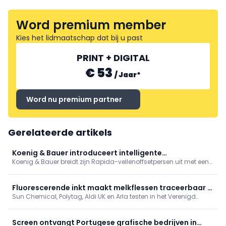
Word premium member
Kies het lidmaatschap dat bij u past
ROULARTA PRINTING NV
PRINT + DIGITAL
€ 53
/
Jaar
*
Word nu premium partner
Gerelateerde artikels
Koenig & Bauer introduceert intelligente
Koenig & Bauer breidt zijn Rapida-vellenoffsetpersen uit met een
assistentiesystemen voor Rapida-persen
pakket automatiserings- en communicatiesystemen.
Fluorescerende inkt maakt melkflessen traceerbaar in
Sun Chemical, Polytag, Aldi UK en Arla testen in het Verenigd
recyclageproces
Koninkrijk een technologie waarmee melkverpakkingen tijdens het
recyclageproces digitaal kunnen worden gevolgd.
Screen ontvangt Portugese grafische bedrijven in