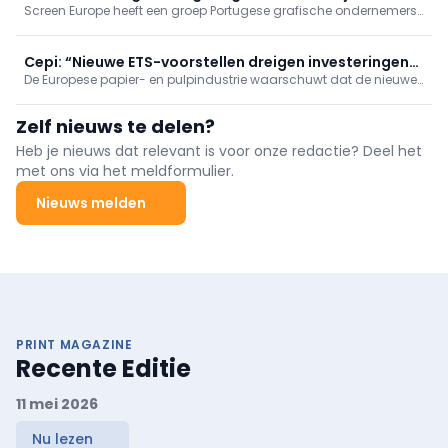
Screen Europe heeft een groep Portugese grafische ondernemers
Aalsmeer
ontvangen in het Inkjet Innovation Center in het Nederlandse
Aalsmeer.
Cepi: “Nieuwe ETS-voorstellen dreigen investeringen
De Europese papier- en pulpindustrie waarschuwt dat de nieuwe
af te remmen”
voorstellen voor het Europese emissiehandelssysteem (ETS) de
investeringen in de verdere verduurzaming van de sector ernstig
Zelf nieuws te delen?
kunnen ondermijnen.
Heb je nieuws dat relevant is voor onze redactie? Deel het
met ons via het meldformulier.
Nieuws melden
PRINT MAGAZINE
Recente Editie
11 mei 2026
Nu lezen