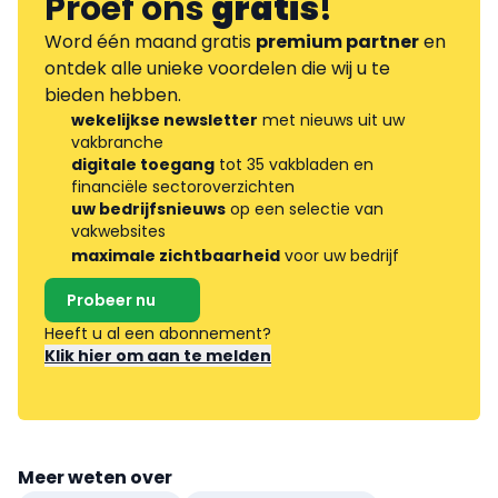
Proef ons
gratis
!
Word één maand gratis
premium partner
en
ontdek alle unieke voordelen die wij u te
bieden hebben.
wekelijkse newsletter
met nieuws uit uw
vakbranche
digitale toegang
tot 35 vakbladen en
financiële sectoroverzichten
uw bedrijfsnieuws
op een selectie van
vakwebsites
maximale zichtbaarheid
voor uw bedrijf
Probeer nu
Heeft u al een abonnement?
Klik hier om aan te melden
Meer weten over