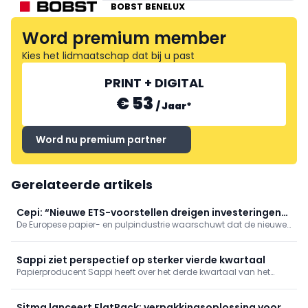
BOBST BENELUX
Word premium member
Kies het lidmaatschap dat bij u past
PRINT + DIGITAL
€ 53
/
Jaar
*
Word nu premium partner
Gerelateerde artikels
Cepi: “Nieuwe ETS-voorstellen dreigen investeringen
De Europese papier- en pulpindustrie waarschuwt dat de nieuwe
af te remmen”
voorstellen voor het Europese emissiehandelssysteem (ETS) de
investeringen in de verdere verduurzaming van de sector ernstig
kunnen ondermijnen.
Sappi ziet perspectief op sterker vierde kwartaal
Papierproducent Sappi heeft over het derde kwartaal van het
boekjaar 2026 een aangepaste brutowinst (EBITDA) van 53
miljoen dollar gerealiseerd. Dat resultaat ligt in lijn met de
verbeterde verwachtingen die het concern in juli naar voren
Sitma lanceert FlatPack: verpakkingsoplossing voor