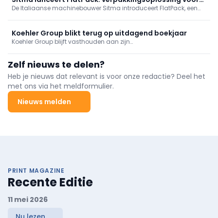
schoof.
De Italiaanse machinebouwer Sitma introduceert FlatPack, een
meubelpanelen
geautomatiseerde verpakkingsoplossing op basis van papier
voor meubelpanelen.
Koehler Group blikt terug op uitdagend boekjaar
Koehler Group blijft vasthouden aan zijn
duurzaamheidsstrategie. Dat blijkt uit het nieuwe
duurzaamheidsrapport over het boekjaar 2025. Ondanks de
Zelf nieuws te delen?
uitdagende economische omstandigheden zet het familiebedrijf
zijn duurzaamheidsbeleid verder.
Heb je nieuws dat relevant is voor onze redactie? Deel het
met ons via het meldformulier.
Nieuws melden
PRINT MAGAZINE
Recente Editie
11 mei 2026
Nu lezen