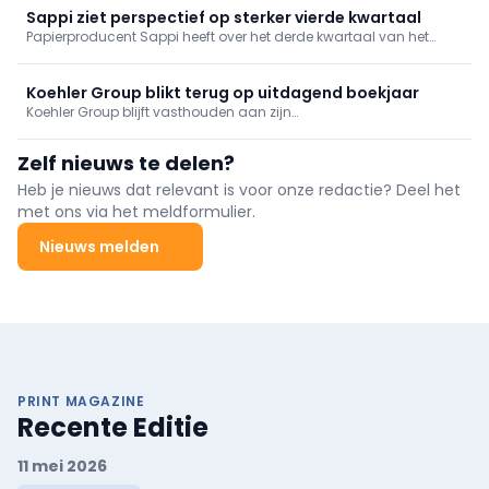
kunnen ondermijnen.
Sappi ziet perspectief op sterker vierde kwartaal
Papierproducent Sappi heeft over het derde kwartaal van het
boekjaar 2026 een aangepaste brutowinst (EBITDA) van 53
miljoen dollar gerealiseerd. Dat resultaat ligt in lijn met de
verbeterde verwachtingen die het concern in juli naar voren
Koehler Group blikt terug op uitdagend boekjaar
schoof.
Koehler Group blijft vasthouden aan zijn
duurzaamheidsstrategie. Dat blijkt uit het nieuwe
duurzaamheidsrapport over het boekjaar 2025. Ondanks de
Zelf nieuws te delen?
uitdagende economische omstandigheden zet het familiebedrijf
zijn duurzaamheidsbeleid verder.
Heb je nieuws dat relevant is voor onze redactie? Deel het
met ons via het meldformulier.
Nieuws melden
PRINT MAGAZINE
Recente Editie
11 mei 2026