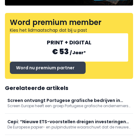
Word premium member
Kies het lidmaatschap dat bij u past
PRINT + DIGITAL
€ 53
/
Jaar
*
Word nu premium partner
Gerelateerde artikels
Screen ontvangt Portugese grafische bedrijven in
Screen Europe heeft een groep Portugese grafische ondernemers
Aalsmeer
ontvangen in het Inkjet Innovation Center in het Nederlandse
Aalsmeer.
Cepi: “Nieuwe ETS-voorstellen dreigen investeringen
De Europese papier- en pulpindustrie waarschuwt dat de nieuwe
af te remmen”
voorstellen voor het Europese emissiehandelssysteem (ETS) de
investeringen in de verdere verduurzaming van de sector ernstig