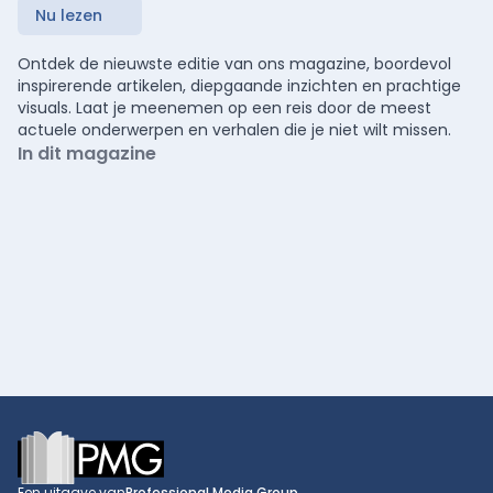
Nu lezen
Ontdek de nieuwste editie van ons magazine, boordevol
inspirerende artikelen, diepgaande inzichten en prachtige
visuals. Laat je meenemen op een reis door de meest
actuele onderwerpen en verhalen die je niet wilt missen.
In dit magazine
Footer
Een uitgave van
Professional Media Group