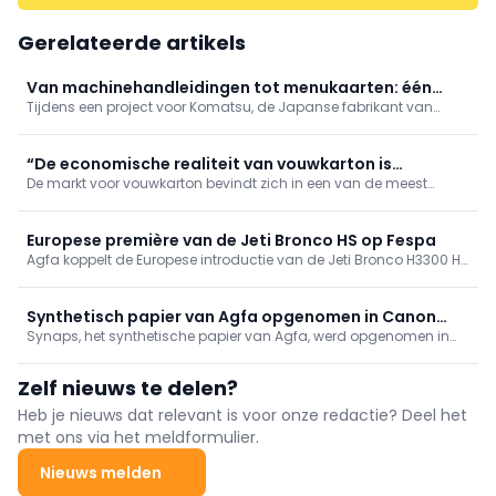
Gerelateerde artikels
Van machinehandleidingen tot menukaarten: één
Tijdens een project voor Komatsu, de Japanse fabrikant van
materiaal, vele toepassingen
bouw- en grondverzetmachines, maakte Universitas kennis met
Synaps, het synthetische papier van Agfa.
“De economische realiteit van vouwkarton is
De markt voor vouwkarton bevindt zich in een van de meest
veranderd, daarom wint digitaal”
dynamische periodes van de voorbije decennia. Voor converters
die op het juiste moment schakelen, creëert die evolutie een
belangrijke commerciële opportuniteit.
Europese première van de Jeti Bronco HS op Fespa
Agfa koppelt de Europese introductie van de Jeti Bronco H3300 HS
aan een opvallende rodeo-ervaring op de beursvloer.
Synthetisch papier van Agfa opgenomen in Canon
Synaps, het synthetische papier van Agfa, werd opgenomen in
Media Ambassador Programma
het Canon Media Ambassador Programma na uitgebreide
prestatietests.
Zelf nieuws te delen?
Heb je nieuws dat relevant is voor onze redactie? Deel het
met ons via het meldformulier.
Nieuws melden