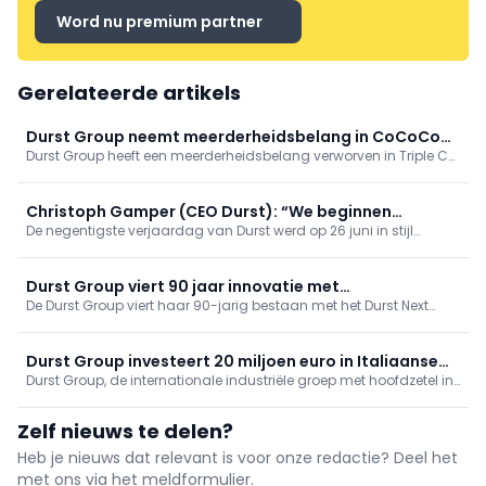
Word nu premium partner
Gerelateerde artikels
Durst Group neemt meerderheidsbelang in CoCoCo
Durst Group heeft een meerderheidsbelang verworven in Triple C
Platform
Labs GmbH, het bedrijf achter CoCoCo Platform.
Christoph Gamper (CEO Durst): “We beginnen
De negentigste verjaardag van Durst werd op 26 juni in stijl
opnieuw, zoals een start-up”
gevierd met het Durst Next Technology Festival in en rond het
hoofdkwartier van de groep in Brixen, Zuid-Tirol. Meer dan 2.000
bezoekers waren present.
Durst Group viert 90 jaar innovatie met
De Durst Group viert haar 90-jarig bestaan met het Durst Next
technologiefestival in Brixen
Technology Festival, dat op 25 en 26 juni 2026 plaatsvindt op de
hoofdzetel van het bedrijf in Brixen (Zuid-Tirol).
Durst Group investeert 20 miljoen euro in Italiaanse
Durst Group, de internationale industriële groep met hoofdzetel in
textielhub
Brixen, lanceert Durst Como, een nieuw productie- en
technologiecentrum in het hart van het textieldistrict van Como.
Zelf nieuws te delen?
Heb je nieuws dat relevant is voor onze redactie? Deel het
met ons via het meldformulier.