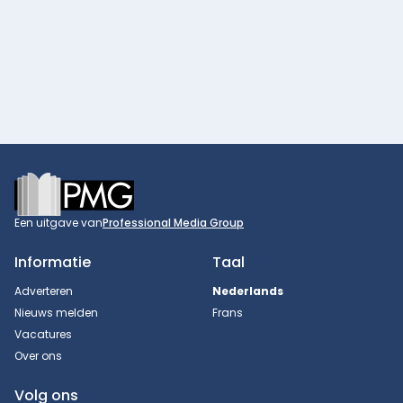
Footer
Een uitgave van
Professional Media Group
Informatie
Taal
Adverteren
Nederlands
Nieuws melden
Frans
Vacatures
Over ons
Volg ons