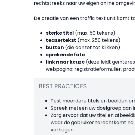
rechtstreeks naar uw eigen online omgevi
De creatie van een traffic text unit komt t
sterke titel
(max. 50 tekens)
teasertekst
(max. 250 tekens)
button
(die aanzet tot klikken)
sprekende foto
link naar keuze
(deze leidt geïnter
webpagina: registratieformulier, pro
BEST PRACTICES
Test meerdere titels en beelden om
Spreek meteen uw doelgroep aan in 
Zorg ervoor dat uw titel en afbeel
waar de gebruiker terechtkomt na de k
verhogen.