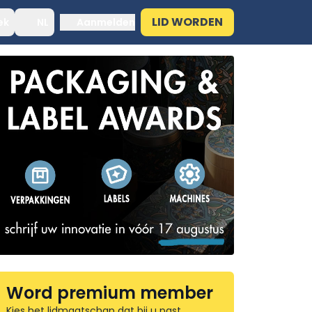
LID WORDEN
ek
NL
Aanmelden
Word premium member
Kies het lidmaatschap dat bij u past