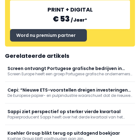
PRINT + DIGITAL
€ 53
/
Jaar
*
Word nu premium partner
Gerelateerde artikels
Screen ontvangt Portugese grafische bedrijven in
Screen Europe heeft een groep Portugese grafische ondernemers
Aalsmeer
ontvangen in het Inkjet Innovation Center in het Nederlandse
Aalsmeer.
Cepi: “Nieuwe ETS-voorstellen dreigen investeringen
De Europese papier- en pulpindustrie waarschuwt dat de nieuwe
af te remmen”
voorstellen voor het Europese emissiehandelssysteem (ETS) de
investeringen in de verdere verduurzaming van de sector ernstig
kunnen ondermijnen.
Sappi ziet perspectief op sterker vierde kwartaal
Papierproducent Sappi heeft over het derde kwartaal van het
boekjaar 2026 een aangepaste brutowinst (EBITDA) van 53
miljoen dollar gerealiseerd. Dat resultaat ligt in lijn met de
verbeterde verwachtingen die het concern in juli naar voren
Koehler Group blikt terug op uitdagend boekjaar
schoof.
Koehler Group blijft vasthouden aan zijn