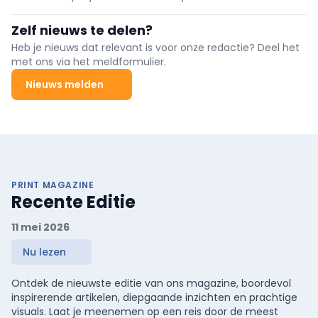
duurzaamheidsstrategie. Dat blijkt uit het nieuwe
duurzaamheidsrapport over het boekjaar 2025. Ondanks de
Zelf nieuws te delen?
uitdagende economische omstandigheden zet het familiebedrijf
zijn duurzaamheidsbeleid verder.
Heb je nieuws dat relevant is voor onze redactie? Deel het
met ons via het meldformulier.
Nieuws melden
PRINT MAGAZINE
Recente Editie
11 mei 2026
Nu lezen
Ontdek de nieuwste editie van ons magazine, boordevol
inspirerende artikelen, diepgaande inzichten en prachtige
visuals. Laat je meenemen op een reis door de meest