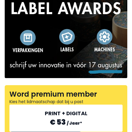
Word premium member
Kies het lidmaatschap dat bij u past
PRINT + DIGITAL
€ 53
/
Jaar
*