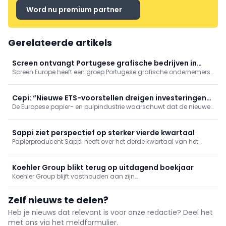
Word nu premium partner
Gerelateerde artikels
Screen ontvangt Portugese grafische bedrijven in
Screen Europe heeft een groep Portugese grafische ondernemers
Aalsmeer
ontvangen in het Inkjet Innovation Center in het Nederlandse
Aalsmeer.
Cepi: “Nieuwe ETS-voorstellen dreigen investeringen
De Europese papier- en pulpindustrie waarschuwt dat de nieuwe
af te remmen”
voorstellen voor het Europese emissiehandelssysteem (ETS) de
investeringen in de verdere verduurzaming van de sector ernstig
kunnen ondermijnen.
Sappi ziet perspectief op sterker vierde kwartaal
Papierproducent Sappi heeft over het derde kwartaal van het
boekjaar 2026 een aangepaste brutowinst (EBITDA) van 53
miljoen dollar gerealiseerd. Dat resultaat ligt in lijn met de
verbeterde verwachtingen die het concern in juli naar voren
Koehler Group blikt terug op uitdagend boekjaar
schoof.
Koehler Group blijft vasthouden aan zijn
duurzaamheidsstrategie. Dat blijkt uit het nieuwe
duurzaamheidsrapport over het boekjaar 2025. Ondanks de
Zelf nieuws te delen?
uitdagende economische omstandigheden zet het familiebedrijf
zijn duurzaamheidsbeleid verder.
Heb je nieuws dat relevant is voor onze redactie? Deel het
met ons via het meldformulier.