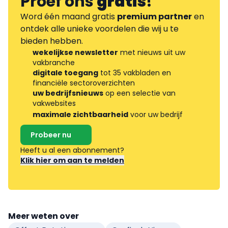
Proef ons
gratis
!
Word één maand gratis
premium partner
en
ontdek alle unieke voordelen die wij u te
bieden hebben.
wekelijkse newsletter
met nieuws uit uw
vakbranche
digitale toegang
tot 35 vakbladen en
financiële sectoroverzichten
uw bedrijfsnieuws
op een selectie van
vakwebsites
maximale zichtbaarheid
voor uw bedrijf
Probeer nu
Heeft u al een abonnement?
Klik hier om aan te melden
Meer weten over