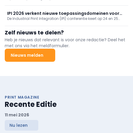
director of Strategy bij Blue Rhine Industries, haar visie op de
toekomst van de sign-sector.
IPI 2026 verkent nieuwe toepassingsdomeinen voor
De Industrial Print Integration (IPI) conferentie keert op 24 en 25
industriële print
november 2026 voor de vijfde keer terug naar Düsseldorf-Neuss.
Het evenement brengt fabrikanten, onderzoekers, ontwikkelaars en
Zelf nieuws te delen?
technologieleveranciers samen.
Heb je nieuws dat relevant is voor onze redactie? Deel het
met ons via het meldformulier.
Nieuws melden
PRINT MAGAZINE
Recente Editie
11 mei 2026
Nu lezen