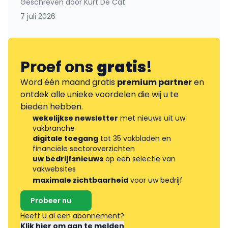
Geschreven door
Kurt De Cat
7 juli 2026
Proef ons
gratis
!
Word één maand gratis
premium partner
en
ontdek alle unieke voordelen die wij u te
bieden hebben.
wekelijkse newsletter
met nieuws uit uw
vakbranche
digitale toegang
tot 35 vakbladen en
financiële sectoroverzichten
uw bedrijfsnieuws
op een selectie van
vakwebsites
maximale zichtbaarheid
voor uw bedrijf
Probeer nu
Heeft u al een abonnement?
Klik hier om aan te melden