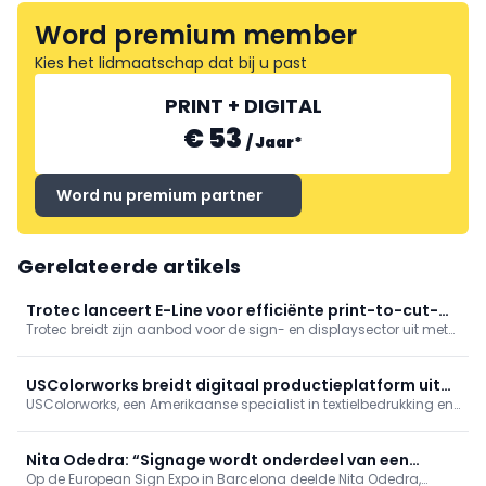
Word premium member
Kies het lidmaatschap dat bij u past
PRINT + DIGITAL
€ 53
/
Jaar
*
Word nu premium partner
Gerelateerde artikels
Trotec lanceert E-Line voor efficiënte print-to-cut-
Trotec breidt zijn aanbod voor de sign- en displaysector uit met
productie
de E-Line, een nieuwe reeks lasersystemen die specifiek is
ontwikkeld voor print-to-cut-toepassingen.
USColorworks breidt digitaal productieplatform uit
USColorworks, een Amerikaanse specialist in textielbedrukking en
met Kornit Atlas Matrix en Atlas Max Plus
fulfilment, heeft zijn digitale productiecapaciteit uitgebreid met
de Kornit Atlas Matrix en Atlas Max Plus.
Nita Odedra: “Signage wordt onderdeel van een
Op de European Sign Expo in Barcelona deelde Nita Odedra,
verbonden ecosysteem”