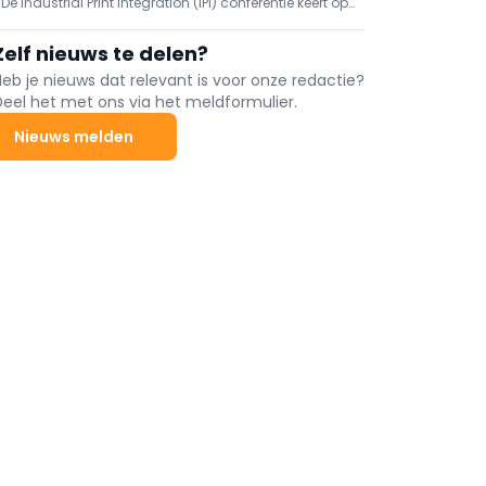
De Industrial Print Integration (IPI) conferentie keert op
toepassingsdomeinen voor industriële print
24 en 25 november 2026 voor de vijfde keer terug
naar Düsseldorf-Neuss. Het evenement brengt
Zelf nieuws te delen?
fabrikanten, onderzoekers, ontwikkelaars en
technologieleveranciers samen.
Heb je nieuws dat relevant is voor onze redactie?
Deel het met ons via het meldformulier.
Nieuws melden