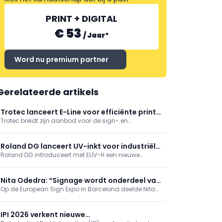
PRINT + DIGITAL
€ 53
/
Jaar
*
Word nu premium partner
Gerelateerde artikels
Trotec lanceert E-Line voor efficiënte print-
Trotec breidt zijn aanbod voor de sign- en
to-cut-productie
displaysector uit met de E-Line, een nieuwe reeks
lasersystemen die specifiek is ontwikkeld voor print-
to-cut-toepassingen.
Roland DG lanceert UV-inkt voor industriële
Roland DG introduceert met EUV-H een nieuwe
printtoepassingen
industriële UV-inkt die inspeelt op de groeiende vraag
naar duurzame en hoogwaardige
printtoepassingen.
Nita Odedra: “Signage wordt onderdeel van
Op de European Sign Expo in Barcelona deelde Nita
een verbonden ecosysteem”
Odedra, director of Strategy bij Blue Rhine Industries,
haar visie op de toekomst van de sign-sector.
IPI 2026 verkent nieuwe