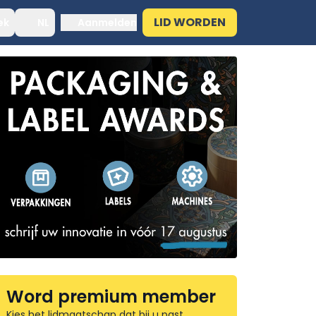
LID WORDEN
ek
NL
Aanmelden
Word premium member
Kies het lidmaatschap dat bij u past