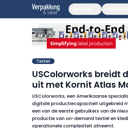
Ontdek
Publicati
Textiel
USColorworks breidt d
uit met Kornit Atlas M
USColorworks, een Amerikaanse specialist i
digitale productiecapaciteit uitgebreid me
een van de eerste gebruikers van de nieuw
productie van on-demand textiel en kledi
operationele complexiteit afneemt.