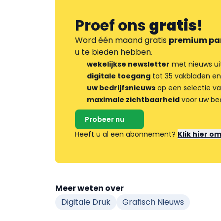
Proef ons
gratis
!
Word één maand gratis
premium pa
u te bieden hebben.
wekelijkse newsletter
met nieuws ui
digitale toegang
tot 35 vakbladen en
uw bedrijfsnieuws
op een selectie v
maximale zichtbaarheid
voor uw bed
Probeer nu
Heeft u al een abonnement?
Klik hier o
Meer weten over
Digitale Druk
Grafisch Nieuws